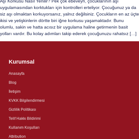
Aşı Korkusu Nasıl Yenilir? Pek çok ebeveyn, çocuklarının aşı
uygulamasından korktukları için kontrolleri erteliyor. Çocuğunuz ya da
siz aşı olmaktan korkuyorsanız, yalnız değilsiniz. Çocukların en az üçte
ikisi ve yetişkinlerin dörtte biri iğne korkusu yaşamaktadır. Bunu
olumlu, sakin ve hatta acısız bir uygulama haline getirmenin basit
yolları vardır. Bu kolay adımları takip ederek çocuğunuzu rahatsız […]
Kurumsal
Anasayfa
Blog
İletişim
KVKK Bilgilendirmesi
Gizlilik Politikası
Telif Hakkı Bildirimi
Kullanım Koşulları
Attribution